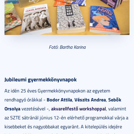
Fotó: Bartha Karina
Jubileumi gyermekkönyvnapok
Az idén 25 éves Gyermekkönyvnapokon az egyetem
Bodor Attila
Vészits Andrea
Sebők
rendhagyó órákkal -
,
,
Orsolya
akvarellfestő workshoppal
vezetésével -,
, valamint
az SZTE sátránál június 12-én elérhető programokkal várja a
kisebbeket és nagyobbakat egyaránt. A kitelepülés idejére