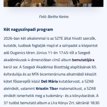
Fotó: Bartha Karina
Két nagyszínpadi program
2026-ban két alkalommal is az SZTE által hívott szerzők,
kutatók, tudósok foglalják majd el a színpadot a központot
adó Dugonics téren. Június 11-én 17:45-től a Szegedi
bemutatójára
akadémikusok 4 dimenzióban című album
kerül sor. A Szegedi Akadémiai Bizottság alapításának 65.
évfordulója és az MTA bicentenáriuma alkalmából készült
Deli Mária
kötet főszereplői közül
kutatóorvost, a SZAB
Krisztin Tibor
alelnökét, valamint
matematikust, a SZAB
elnökét ismerhetik meg a tudomány- és a könyvbarátok. A
37 tudóst bemutató album a Líra Könyv Zrt. sátránál 18:30