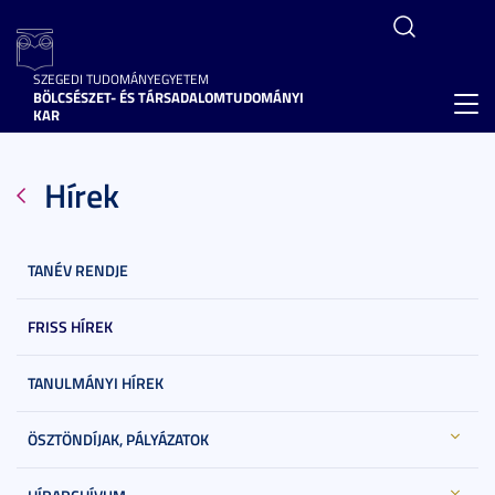
SZEGEDI TUDOMÁNYEGYETEM
BÖLCSÉSZET- ÉS TÁRSADALOMTUDOMÁNYI
Toggl
KAR
navig
Hírek
TANÉV RENDJE
FRISS HÍREK
TANULMÁNYI HÍREK
ÖSZTÖNDÍJAK, PÁLYÁZATOK