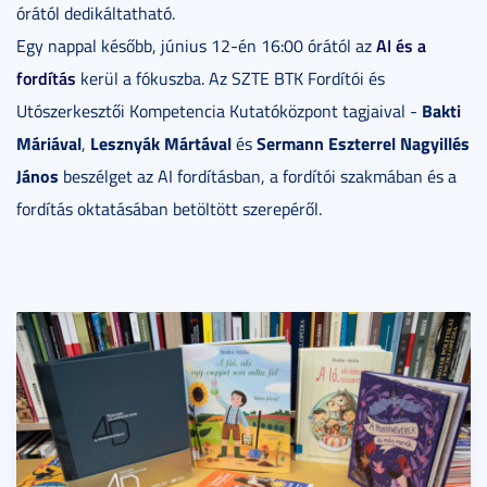
órától dedikáltatható.
AI és a
Egy nappal később, június 12-én 16:00 órától az
fordítás
kerül a fókuszba. Az SZTE BTK Fordítói és
Bakti
Utószerkesztői Kompetencia Kutatóközpont tagjaival -
Máriával
Lesznyák Mártával
Sermann Eszterrel
Nagyillés
,
és
János
beszélget az AI fordításban, a fordítói szakmában és a
fordítás oktatásában betöltött szerepéről.