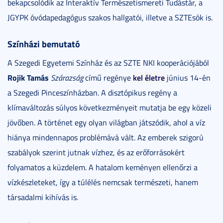
bekapcsolódik az Interaktív Természetismereti Tudástár, a
JGYPK óvódapedagógus szakos hallgatói, illetve a SZTEsók is.
Színházi bemutató
A Szegedi Egyetemi Színház és az SZTE NKI kooperációjából
Rojik Tamás
kel életre
Szárazság
című regénye
június 14-én
a Szegedi Pinceszínházban. A disztópikus regény a
klímaváltozás súlyos következményeit mutatja be egy közeli
jövőben. A történet egy olyan világban játszódik, ahol a víz
hiánya mindennapos problémává vált. Az emberek szigorú
szabályok szerint jutnak vízhez, és az erőforrásokért
folyamatos a küzdelem. A hatalom keményen ellenőrzi a
vízkészleteket, így a túlélés nemcsak természeti, hanem
társadalmi kihívás is.