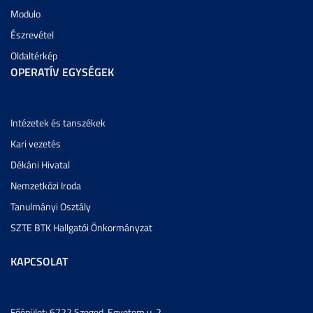
Modulo
Észrevétel
Oldaltérkép
OPERATÍV EGYSÉGEK
Intézetek és tanszékek
Kari vezetés
Dékáni Hivatal
Nemzetközi Iroda
Tanulmányi Osztály
SZTE BTK Hallgatói Önkormányzat
KAPCSOLAT
Főépület: 6722 Szeged, Egyetem u. 2.