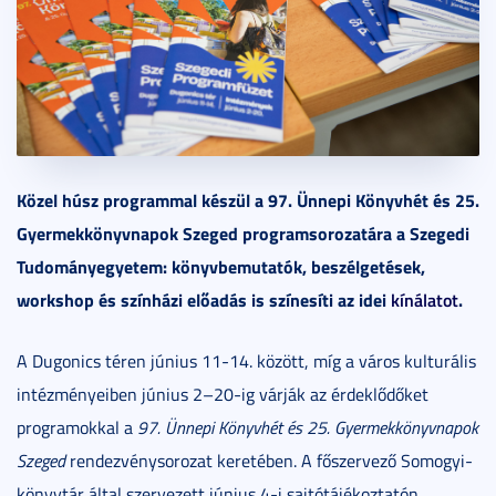
Közel húsz programmal készül a 97. Ünnepi Könyvhét és 25.
Gyermekkönyvnapok Szeged programsorozatára a Szegedi
Tudományegyetem: könyvbemutatók, beszélgetések,
workshop és színházi előadás is színesíti az idei
kínálatot
.
A Dugonics téren június 11-14. között, míg a város kulturális
intézményeiben június 2–20-ig várják az érdeklődőket
programokkal a
97. Ünnepi Könyvhét és 25. Gyermekkönyvnapok
Szeged
rendezvénysorozat keretében. A főszervező Somogyi-
könyvtár által szervezett június 4-i sajtótájékoztatón