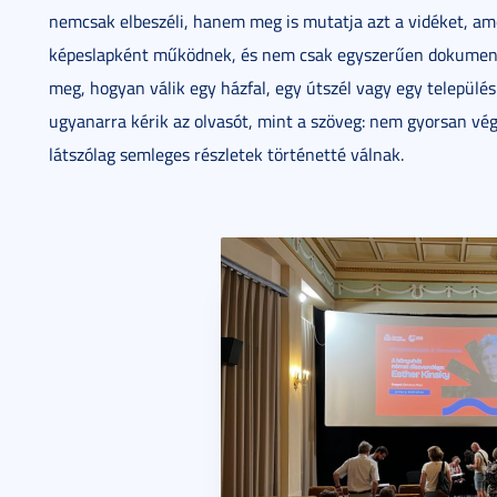
nemcsak elbeszéli, hanem meg is mutatja azt a vidéket, ame
képeslapként működnek, és nem csak egyszerűen dokumentál
meg, hogyan válik egy házfal, egy útszél vagy egy település
ugyanarra kérik az olvasót, mint a szöveg: nem gyorsan vég
látszólag semleges részletek történetté válnak.