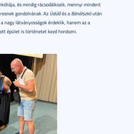
nkóliája, és mindig rácsodálkozik, mennyi mindent
a üresnek gondolnának. Az
Üdülő
és a
Bánátszkó
után
 a nagy látványosságok érdeklik, hanem az a
ott épület is történetet kezd hordozni.