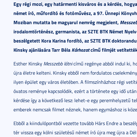
Egy régi mozi, egy határmenti kisváros és a kérdés, hogya
német író, műfordító és fotóművész, a 97. Ünnepi Könyvh
Moziban mutatta be magyarul nemrég megjelent,
Messzeb
irodalomtörténész, germanista, az SZTE BTK Német Nyelv
beszélgetett Kora Karina fordító, az SZTE BTK doktorandu
Kinsky ajánlására Tarr Béla
Kárhozat
című filmjét vetítették
Esther Kinsky
Messzebb látni
című regénye abból indul ki, h
újra életre kelteni. Kinsky ebből nem fordulatos cselekmén
ilyen épület egy város életében. A filmszínházhoz régi vetí
óvatos reménye kapcsolódik, ezért a története egy idő után 
kérdése így a következő lesz: lehet-e egy peremhelyzetű tel
emberek nemcsak filmet néznek, hanem egymáshoz is köze
Ebből a kiindulópontból vezette tovább Hárs Endre a beszél
tér vissza egy kölni születésű német író újra meg újra a Dé