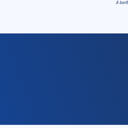
A borí