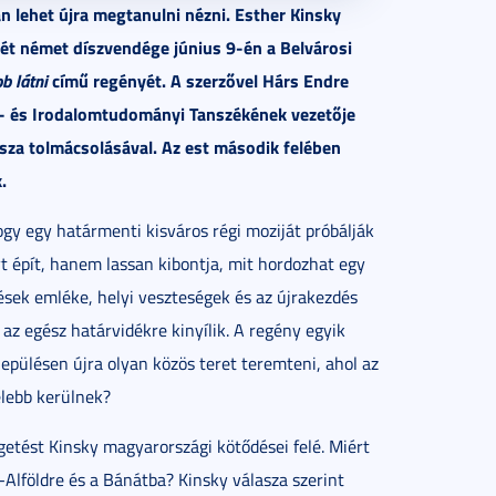
n lehet újra megtanulni nézni. Esther Kinsky
ét német díszvendége június 9-én a Belvárosi
b látni
című regényét. A szerzővel Hárs Endre
- és Irodalomtudományi Tanszékének vezetője
sza tolmácsolásával. Az est második felében
.
ogy egy határmenti kisváros régi moziját próbálják
yt épít, hanem lassan kibontja, mit hordozhat egy
tések emléke, helyi veszteségek és az újrakezdés
az egész határvidékre kinyílik. A regény egyik
epülésen újra olyan közös teret teremteni, ahol az
lebb kerülnek?
getést Kinsky magyarországi kötődései felé. Miért
l-Alföldre és a Bánátba? Kinsky válasza szerint