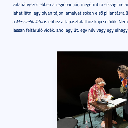
valahányszor ebben a régióban jár, megérinti a síkság mela
lehet látni egy olyan tájon, amelyet sokan első pillantásr
a
Messzebb látni
is ehhez a tapasztalathoz kapcsolódik. Nem
lassan feltáruló vidék, ahol egy út, egy név vagy egy elhagy