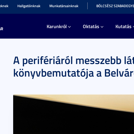
teknek
Hallgatóinknak
Munkatársainknak
BÖLCSÉSZ SZABADEGY
Karunkról
Oktatás
Kutatás
AR
A perifériáról messzebb lá
könyvbemutatója a Belvár