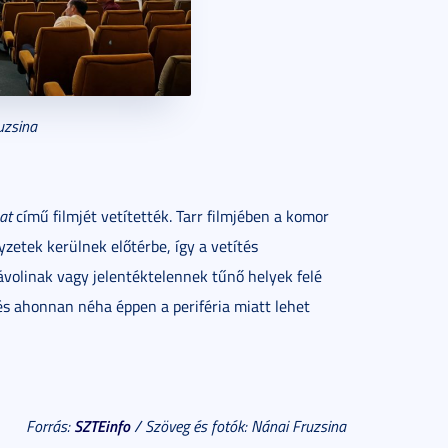
uzsina
at
című filmjét vetítették. Tarr filmjében a komor
zetek kerülnek előtérbe, így a vetítés
távolinak vagy jelentéktelennek tűnő helyek felé
, és ahonnan néha éppen a periféria miatt lehet
SZTEinfo
Forrás:
/ Szöveg és fotók: Nánai Fruzsina