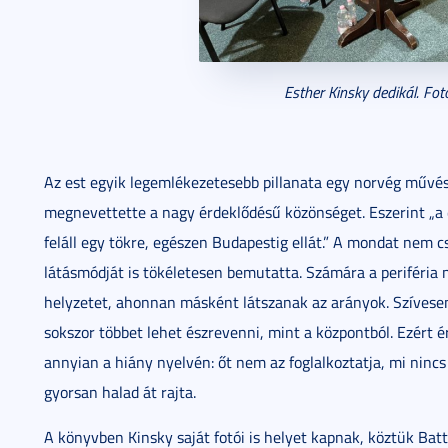
Esther Kinsky dedikál. Fot
Az est egyik legemlékezetesebb pillanata egy norvég művé
megnevettette a nagy érdeklődésű közönséget. Eszerint „a dé
feláll egy tökre, egészen Budapestig ellát.” A mondat ne
látásmódját is tökéletesen bemutatta. Számára a periféria 
helyzetet, ahonnan másként látszanak az arányok. Szívese
sokszor többet lehet észrevenni, mint a központból. Ezért érd
annyian a hiány nyelvén: őt nem az foglalkoztatja, mi nincs 
gyorsan halad át rajta.
A könyvben Kinsky saját fotói is helyet kapnak, köztük Bat