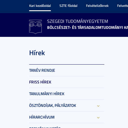
Kari kezdőoldal
SZTE főoldal
Felvételizőknek
Felvet
SZEGEDI TUDOMÁNYEGYETEM
BÖLCSÉSZET- ÉS TÁRSADALOMTUDOMÁNYI K
Hírek
TANÉV RENDJE
FRISS HÍREK
TANULMÁNYI HÍREK
ÖSZTÖNDÍJAK, PÁLYÁZATOK
HÍRARCHÍVUM