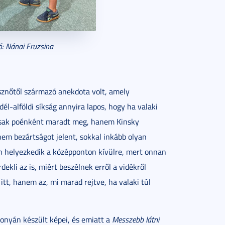
ó: Nánai Fruzsina
sznőtől származó anekdota volt, amely
l-alföldi síkság annyira lapos, hogy ha valaki
m csak poénként maradt meg, hanem Kinsky
nem bezártságot jelent, sokkal inkább olyan
n helyezkedik a középponton kívülre, mert onnan
ekli az is, miért beszélnek erről a vidékről
itt, hanem az, mi marad rejtve, ha valaki túl
tonyán készült képei, és emiatt a
Messzebb látni