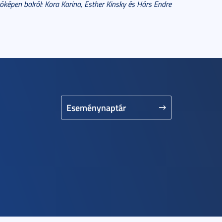
tóképen balról: Kora Karina, Esther Kinsky és Hárs Endre
Eseménynaptár