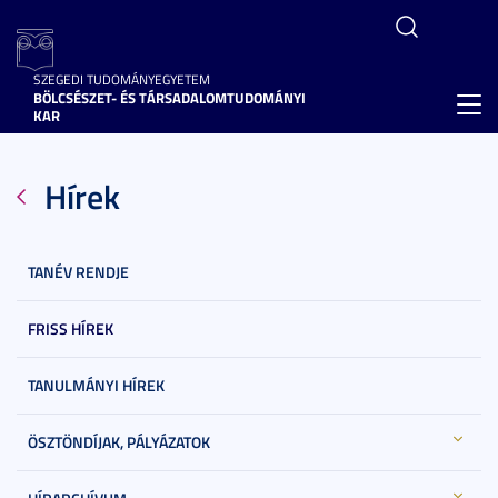
SZEGEDI TUDOMÁNYEGYETEM
BÖLCSÉSZET- ÉS TÁRSADALOMTUDOMÁNYI
Toggl
KAR
navig
Hírek
TANÉV RENDJE
FRISS HÍREK
TANULMÁNYI HÍREK
ÖSZTÖNDÍJAK, PÁLYÁZATOK