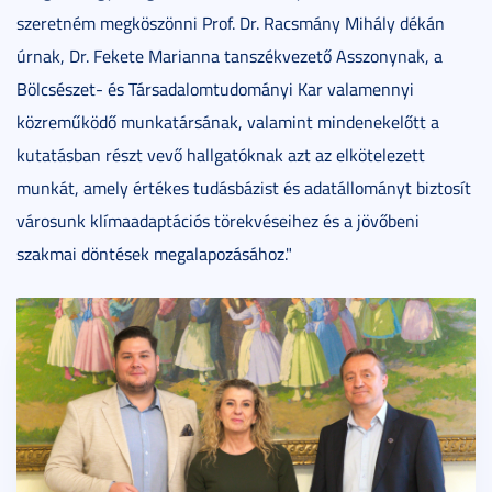
szeretném megköszönni Prof. Dr. Racsmány Mihály dékán
úrnak, Dr. Fekete Marianna tanszékvezető Asszonynak, a
Bölcsészet- és Társadalomtudományi Kar valamennyi
közreműködő munkatársának, valamint mindenekelőtt a
kutatásban részt vevő hallgatóknak azt az elkötelezett
munkát, amely értékes tudásbázist és adatállományt biztosít
városunk klímaadaptációs törekvéseihez és a jövőbeni
szakmai döntések megalapozásához."