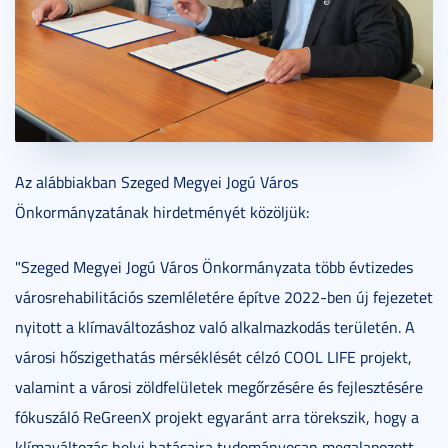
Az alábbiakban Szeged Megyei Jogú Város
Önkormányzatának hirdetményét közöljük:
"Szeged Megyei Jogú Város Önkormányzata több évtizedes
városrehabilitációs szemléletére építve 2022-ben új fejezetet
nyitott a klímaváltozáshoz való alkalmazkodás területén. A
városi hőszigethatás mérséklését célzó COOL LIFE projekt,
valamint a városi zöldfelületek megőrzésére és fejlesztésére
fókuszáló ReGreenX projekt egyaránt arra törekszik, hogy a
klímaváltozás helyi hatásaira tudományosan megalapozott,