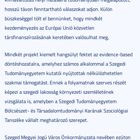
hosszú távon fenntartható válaszokat adjon. Külön
büszkeséggel tölt el bennünket, hogy mindkét
kezdeményezés az Európai Unió közvetlen
társfinanszírozásának keretében valósulhat meg,
Mindkét projekt kiemelt hangsúlyt fektet az evidence-based
döntéshozatalra, amelyhez számos alkalommal a Szegedi
Tudományegyetem kutatói nyújtottak nélkülözhetetlen
szakmai támogatást. Ennek a folyamatnak szerves részét
képezi a szegedi lakosság környezeti szemléletének
vizsgálata is, amelyben a Szegedi Tudományegyetem
Bölcsészet- és Társadalomtudományi Karának Szociológiai
Tanszéke vállalt meghatározó szerepet.
Szeged Megyei Jogú Város Önkormányzata nevében ezúton