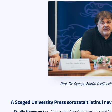
Prof. Dr. Gyenge Zoltán felelős ki
A Szeged University Press sorozatait latinul nev
Studia Novorum
-
(az „újak tudománya”; doktori disszertác