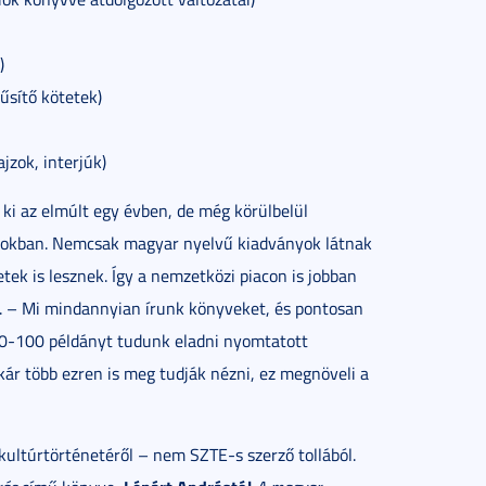
)
űsítő kötetek)
jzok, interjúk)
ki az elmúlt egy évben, de még körülbelül
pokban. Nemcsak magyar nyelvű kiadványok látnak
tek is lesznek. Így a nemzetközi piacon is jobban
. – Mi mindannyian írunk könyveket, és pontosan
-100 példányt tudunk eladni nyomtatott
ár több ezren is meg tudják nézni, ez megnöveli a
ultúrtörténetéről – nem SZTE-s szerző tollából.