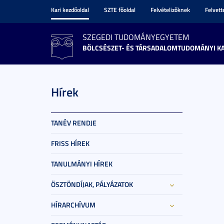
Kari kezdőoldal
SZTE főoldal
Felvételizőknek
Felvet
SZEGEDI TUDOMÁNYEGYETEM
BÖLCSÉSZET- ÉS TÁRSADALOMTUDOMÁNYI K
Hírek
TANÉV RENDJE
FRISS HÍREK
TANULMÁNYI HÍREK
ÖSZTÖNDÍJAK, PÁLYÁZATOK
HÍRARCHÍVUM