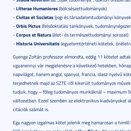
Litterae Humaniores
-
(bölcsészettudományok)
Civitas et Societas
-
(jogi és társadalomtudományi könyvek
Orbis Pictus
-
(felsőoktatási tankönyvek, tudománynépszer
Corpus et Natura
-
(élet- és természettudományi sorozat)
Historia Universitatis
-
(egyetemtörténeti kötetek, önéletra
Gyenge Zoltán professzor elmondta, eddig 11 kötetet adtak 
ugyanennyi vár megjelenésre a következő hetekben, hóna
napvilágot, hanem angol, spanyol, francia, olasz nyelvű köte
terjedhetnek majd az SZTE-ről kikerült tudományos művek
tudjuk, hogy – főleg tudományos munkáknál – maximum 50
változatban. Ezzel szemben az elektronikus kiadványokat ak
citációk számát is.
Egy nagyon izgalmas kötet jelenik meg hamarosan a himlő k