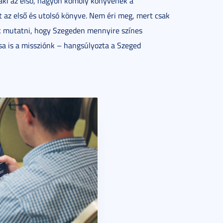
, aki az első, nagyon komoly könyvének a
 az első és utolsó könyve. Nem éri meg, mert csak
juk mutatni, hogy Szegeden mennyire színes
ása is a missziónk – hangsúlyozta a Szeged