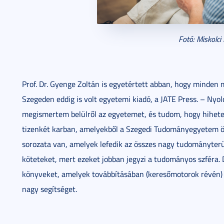
Fotó: Miskolci
Prof. Dr. Gyenge Zoltán is egyetértett abban, hogy minden 
Szegeden eddig is volt egyetemi kiadó, a JATE Press. – Nyolc
megismertem belülről az egyetemet, és tudom, hogy hihetet
tizenkét karban, amelyekből a Szegedi Tudományegyetem ö
sorozata van, amelyek lefedik az összes nagy tudományterül
köteteket, mert ezeket jobban jegyzi a tudományos szféra.
könyveket, amelyek továbbításában (keresőmotorok révén) 
nagy segítséget.