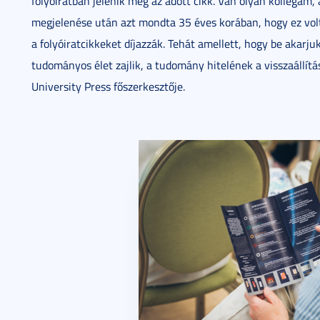
folyóiratban jelenik meg az adott cikk. Van olyan kollégám
megjelenése után azt mondta 35 éves korában, hogy ez volt
a folyóiratcikkeket díjazzák. Tehát amellett, hogy be akar
tudományos élet zajlik, a tudomány hitelének a visszaállít
University Press főszerkesztője.