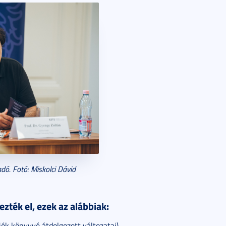
adó. Fotó: Miskolci Dávid
ezték el, ezek az alábbiak:
iók könyvvé átdolgozott változatai)