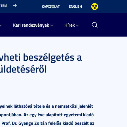
ETEM
KAPCSOLAT
ENGLISH
Kari rendezvények
Hírek
vheti beszélgetés a
üldetéséről
inek láthatóvá tétele és a nemzetközi jelenlét
ppontjában. Az egy éve alapított egyetemi kiadó
 Prof. Dr. Gyenge Zoltán felelős kiadó beszélt az