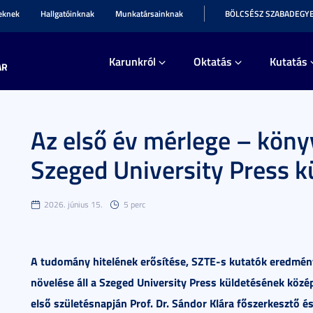
teknek
Hallgatóinknak
Munkatársainknak
BÖLCSÉSZ SZABADEGY
Karunkról
Oktatás
Kutatás
AR
Az első év mérlege – köny
Szeged University Press k
2026. június 15.
5 perc
A tudomány hitelének erősítése, SZTE-s kutatók eredménye
növelése áll a Szeged University Press küldetésének közé
első születésnapján Prof. Dr. Sándor Klára főszerkesztő és