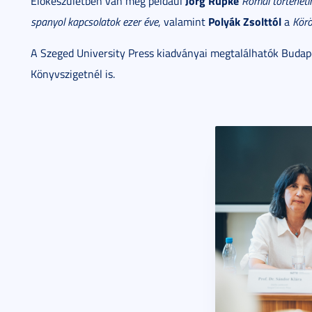
Jörg Rüpke
Előkészületben van még például
Római történetí
Polyák Zsolttól
spanyol kapcsolatok ezer éve
, valamint
a
Kör
A Szeged University Press kiadványai megtalálhatók Budapes
Könyvszigetnél is.