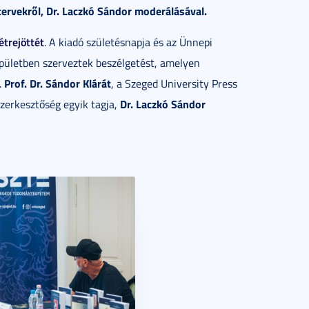
tervekről, Dr. Laczkó Sándor moderálásával.
létrejöttét
. A kiadó születésnapja és az Ünnepi
pületben szerveztek beszélgetést, amelyen
Prof. Dr. Sándor Klárát
.
, a Szeged University Press
Dr. Laczkó Sándor
szerkesztőség egyik tagja,