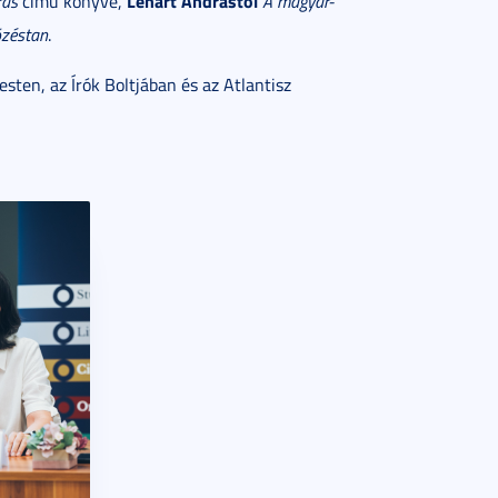
Lénárt Andrástól
rás
című könyve,
A magyar-
özéstan
.
ten, az Írók Boltjában és az Atlantisz