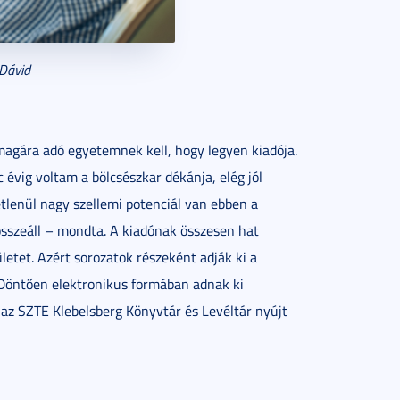
 Dávid
magára adó egyetemnek kell, hogy legyen kiadója.
 évig voltam a bölcsészkar dékánja, elég jól
lenül nagy szellemi potenciál van ebben a
sszeáll – mondta. A kiadónak összesen hat
etet. Azért sorozatok részeként adják ki a
 Döntően elektronikus formában adnak ki
az SZTE Klebelsberg Könyvtár és Levéltár nyújt