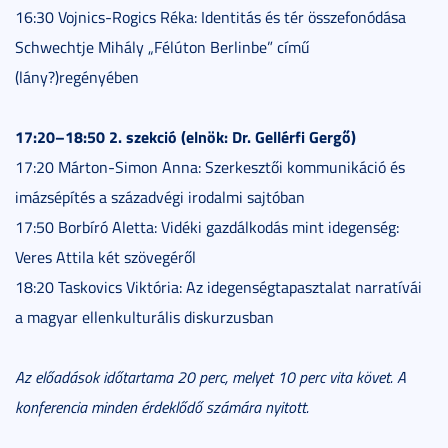
16:30 Vojnics-Rogics Réka: Identitás és tér összefonódása
Schwechtje Mihály „Félúton Berlinbe” című
(lány?)regényében
17:20–18:50 2. szekció (elnök: Dr. Gellérfi Gergő)
17:20 Márton-Simon Anna: Szerkesztői kommunikáció és
imázsépítés a századvégi irodalmi sajtóban
17:50 Borbíró Aletta: Vidéki gazdálkodás mint idegenség:
Veres Attila két szövegéről
18:20 Taskovics Viktória: Az idegenségtapasztalat narratívái
a magyar ellenkulturális diskurzusban
Az előadások időtartama 20 perc, melyet 10 perc vita követ. A
konferencia minden érdeklődő számára nyitott.