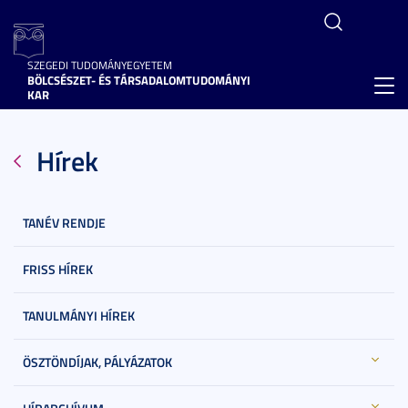
SZEGEDI TUDOMÁNYEGYETEM
BÖLCSÉSZET- ÉS TÁRSADALOMTUDOMÁNYI
Toggl
KAR
navig
Hírek
TANÉV RENDJE
FRISS HÍREK
TANULMÁNYI HÍREK
ÖSZTÖNDÍJAK, PÁLYÁZATOK