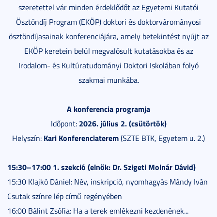
szeretettel vár minden érdeklődőt az Egyetemi Kutatói
Ösztöndíj Program (EKÖP) doktori és doktorvárományosi
ösztöndíjasainak konferenciájára, amely betekintést nyújt az
EKÖP keretein belül megvalósult kutatásokba és az
Irodalom- és Kultúratudományi Doktori Iskolában folyó
szakmai munkába.
A konferencia programja
2026. július 2. (csütörtök)
Időpont:
Kari Konferenciaterem
Helyszín:
(SZTE BTK, Egyetem u. 2.)
15:30–17:00 1. szekció (elnök: Dr. Szigeti Molnár Dávid)
15:30 Klajkó Dániel: Név, inskripció, nyomhagyás Mándy Iván
Csutak színre lép című regényében
16:00 Bálint Zsófia: Ha a terek emlékezni kezdenének...