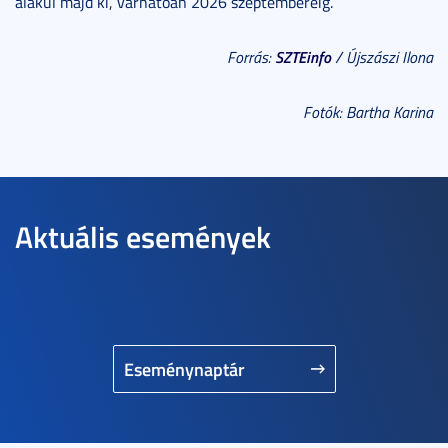
alakul majd ki, várhatóan 2026 szeptemberéig.
SZTEinfo
Forrás:
/ Újszászi Ilona
Fotók: Bartha Karina
Aktuális események
Eseménynaptár