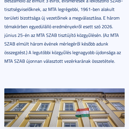
Beszámoló az elmúlt 3 évről, elismerések a leköszönő SZAB-
tisztségviselőknek, az MTA legrégebbi, 1961-ben alakult
területi bizottsága új vezetőinek a megválasztása. E három
témakörben egyedülálló eredményekről esett szó 2026.
június 25-én az MTA SZAB tisztújító közgyűlésén. (Az MTA
SZAB elmúlt három évének mérlegéről később adunk
összegzést.) A legutóbbi közgyűlés legnagyobb újdonsága az
MTA SZAB újonnan választott vezérkarának összetétele.