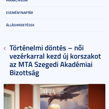
HÍRARCHÍVUM
ESEMÉNYNAPTÁR
ÁLLÁSHIRDETÉSEK
Történelmi döntés – női
vezérkarral kezd új korszakot
az MTA Szegedi Akadémiai
Bizottság