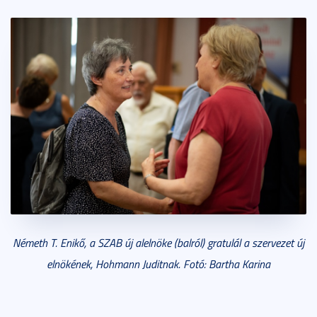
Németh T. Enikő, a SZAB új alelnöke (balról) gratulál a szervezet új
elnökének, Hohmann Juditnak. Fotó: Bartha Karina