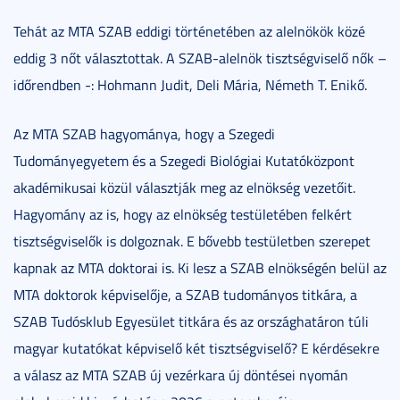
Tehát az MTA SZAB eddigi történetében az alelnökök közé
eddig 3 nőt választottak. A SZAB-alelnök tisztségviselő nők –
időrendben -: Hohmann Judit, Deli Mária, Németh T. Enikő.
Az MTA SZAB hagyománya, hogy a Szegedi
Tudományegyetem és a Szegedi Biológiai Kutatóközpont
akadémikusai közül választják meg az elnökség vezetőit.
Hagyomány az is, hogy az elnökség testületében felkért
tisztségviselők is dolgoznak. E bővebb testületben szerepet
kapnak az MTA doktorai is. Ki lesz a SZAB elnökségén belül az
MTA doktorok képviselője, a SZAB tudományos titkára, a
SZAB Tudósklub Egyesület titkára és az országhatáron túli
magyar kutatókat képviselő két tisztségviselő? E kérdésekre
a válasz az MTA SZAB új vezérkara új döntései nyomán