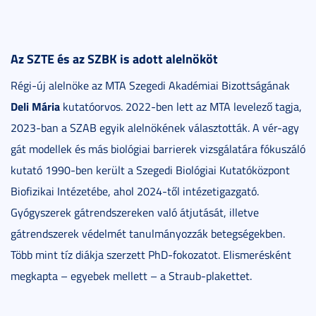
Az SZTE és az SZBK is adott alelnököt
Régi-új alelnöke az MTA Szegedi Akadémiai Bizottságának
Deli Mária
kutatóorvos. 2022-ben lett az MTA levelező tagja,
2023-ban a SZAB egyik alelnökének választották. A vér-agy
gát modellek és más biológiai barrierek vizsgálatára fókuszáló
kutató 1990-ben került a Szegedi Biológiai Kutatóközpont
Biofizikai Intézetébe, ahol 2024-től intézetigazgató.
Gyógyszerek gátrendszereken való átjutását, illetve
gátrendszerek védelmét tanulmányozzák betegségekben.
Több mint tíz diákja szerzett PhD-fokozatot. Elismerésként
megkapta – egyebek mellett – a Straub-plakettet.