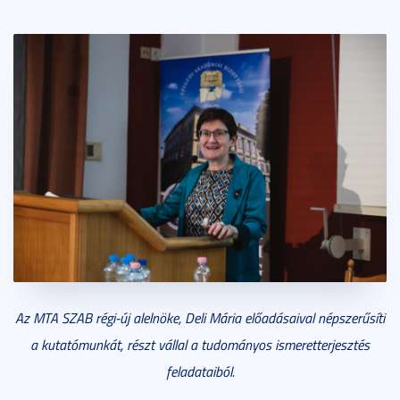
Az MTA SZAB régi-új alelnöke, Deli Mária előadásaival népszerűsíti
a kutatómunkát, részt vállal a tudományos ismeretterjesztés
feladataiból.