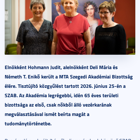
Elnökként Hohmann Judit, alelnökként Deli Mária és
Németh T. Enikő került a MTA Szegedi Akadémiai Bizottság
élére. Tisztújító közgyűlést tartott 2026. június 25-én a
SZAB. Az Akadémia legrégebbi, idén 65 éves területi
bizottsága az első, csak nőkből álló vezérkarának
megválasztásával ismét beírta magát a
tudománytörténetbe.