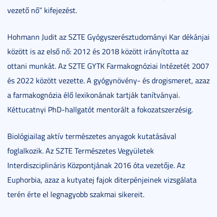
vezető nő” kifejezést.
Hohmann Judit az SZTE Gyógyszerésztudományi Kar dékánjai
között is az első nő: 2012 és 2018 között irányította az
ottani munkát. Az SZTE GYTK Farmakognóziai Intézetét 2007
és 2022 között vezette. A gyógynövény- és drogismeret, azaz
a farmakognózia élő lexikonának tartják tanítványai.
Kéttucatnyi PhD-hallgatót mentorált a fokozatszerzésig.
Biológiailag aktív természetes anyagok kutatásával
foglalkozik. Az SZTE Természetes Vegyületek
Interdiszciplináris Központjának 2016 óta vezetője. Az
Euphorbia, azaz a kutyatej fajok diterpénjeinek vizsgálata
terén érte el legnagyobb szakmai sikereit.