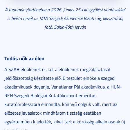
A tudománytörténetbe a 2026. június 25-i közgyűlési döntésekkel
is beírta nevét az MTA Szegedi Akadémiai Bizottság. Illusztráció,
fotó: Sahin-Tóth István
Tudós nők az élen
A SZAB elnökének és két alelnökének megválasztását
jelölőbizottság készítette elő. E testület elnöke a szegedi
akadémikusok doyenje, Venetianer Pál akadémikus, a HUN-
REN Szegedi Biológiai Kutatóközpont emeritus
kutatóprofesszora elmondta, könnyű dolguk volt, mert az
előzetes javaslatok mindhárom tisztség esetében
egyértelműen kijelölték, kiket tart e közösség alkalmasnak új