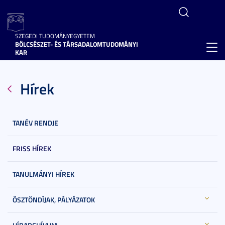
SZEGEDI TUDOMÁNYEGYETEM
BÖLCSÉSZET- ÉS TÁRSADALOMTUDOMÁNYI
Toggl
KAR
navig
Hírek
TANÉV RENDJE
FRISS HÍREK
TANULMÁNYI HÍREK
ÖSZTÖNDÍJAK, PÁLYÁZATOK