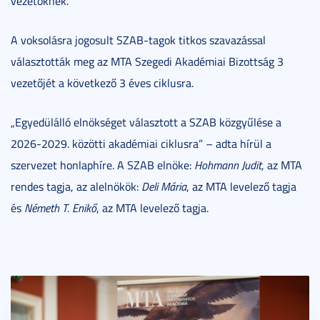
vezetőknek.
A voksolásra jogosult SZAB-tagok titkos szavazással
választották meg az MTA Szegedi Akadémiai Bizottság 3
vezetőjét a következő 3 éves ciklusra.
„Egyedülálló elnökséget választott a SZAB közgyűlése a
2026-2029. közötti akadémiai ciklusra” – adta hírül a
szervezet honlaphíre. A SZAB elnöke:
Hohmann Judit
, az MTA
rendes tagja, az alelnökök:
Deli Mária
, az MTA levelező tagja
és
Németh T. Enikő
, az MTA levelező tagja.