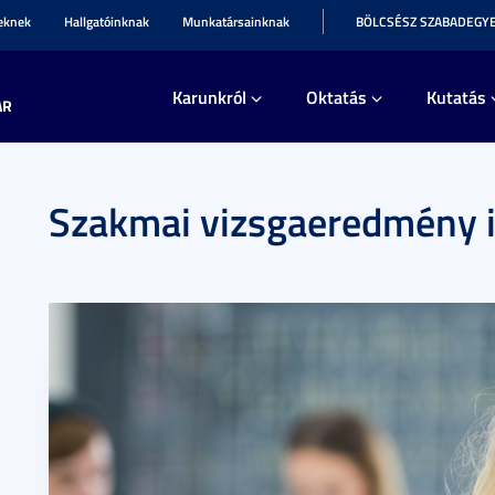
teknek
Hallgatóinknak
Munkatársainknak
BÖLCSÉSZ SZABADEGY
Karunkról
Oktatás
Kutatás
AR
Szakmai vizsgaeredmény 