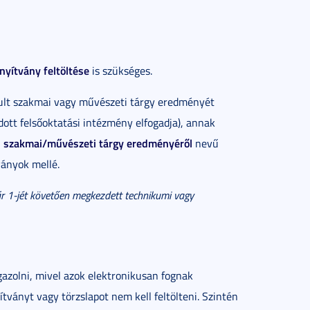
nyítvány feltöltése
is szükséges.
anult szakmai vagy művészeti tárgy eredményét
adott felsőoktatási intézmény elfogadja), annak
s szakmai/művészeti tárgy eredményéről
nevű
ványok mellé.
ár 1-jét követően megkezdett technikumi vagy
gazolni, mivel azok elektronikusan fognak
ítványt vagy törzslapot nem kell feltölteni. Szintén