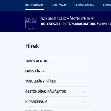
Kari kezdőoldal
SZTE főoldal
Felvételizőknek
Felvet
SZEGEDI TUDOMÁNYEGYETEM
BÖLCSÉSZET- ÉS TÁRSADALOMTUDOMÁNYI K
Hírek
TANÉV RENDJE
FRISS HÍREK
TANULMÁNYI HÍREK
ÖSZTÖNDÍJAK, PÁLYÁZATOK
HÍRARCHÍVUM