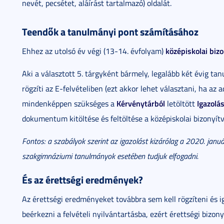
nevét, pecsétet, aláírást tartalmazó) oldalát.
Teendők a tanulmányi pont számításához
középiskolai bizo
Ehhez az utolsó év végi (13-14. évfolyam)
Aki a választott 5. tárgyként bármely, legalább két évig t
rögzíti az E-felvételiben (ezt akkor lehet választani, ha az 
Kérvénytárból
Igazolá
mindenképpen szükséges a
letöltött
dokumentum kitöltése és feltöltése a középiskolai bizonyít
Fontos: a szabályok szerint az igazolást kizárólag a 2020. janu
szakgimnáziumi tanulmányok esetében tudjuk elfogadni.
És az érettségi eredmények?
Az érettségi eredményeket továbbra sem kell rögzíteni és i
beérkezni a felvételi nyilvántartásba, ezért érettségi bizony