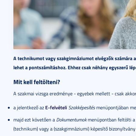
A technikumot vagy szakgimnáziumot elvégzők számára a 
lehet a pontszámításhoz. Ehhez csak néhány egyszerű lé
Mit kell feltölteni?
A szakmai vizsga eredménye - egyebek mellett - csak akkor
E-felvételi
a jelentkező az
Szakképesítés
menüpontjában mega
majd ezt követően a
Dokumentumok
menüpontban feltölti a
(technikum) vagy a (szakgimnáziumi) képesítő bizonyítvány