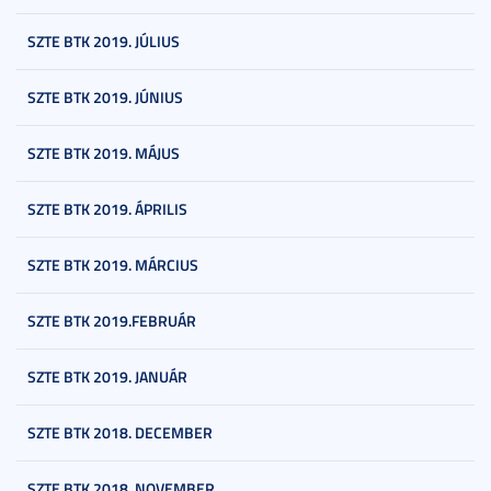
SZTE BTK 2019. JÚLIUS
SZTE BTK 2019. JÚNIUS
SZTE BTK 2019. MÁJUS
SZTE BTK 2019. ÁPRILIS
SZTE BTK 2019. MÁRCIUS
SZTE BTK 2019.FEBRUÁR
SZTE BTK 2019. JANUÁR
SZTE BTK 2018. DECEMBER
SZTE BTK 2018. NOVEMBER