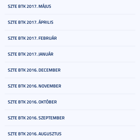
SZTE BTK 2017. MÁJUS
SZTE BTK 2017. ÁPRILIS
SZTE BTK 2017. FEBRUÁR
SZTE BTK 2017. JANUÁR
SZTE BTK 2016. DECEMBER
SZTE BTK 2016. NOVEMBER
SZTE BTK 2016. OKTÓBER
SZTE BTK 2016. SZEPTEMBER
SZTE BTK 2016. AUGUSZTUS