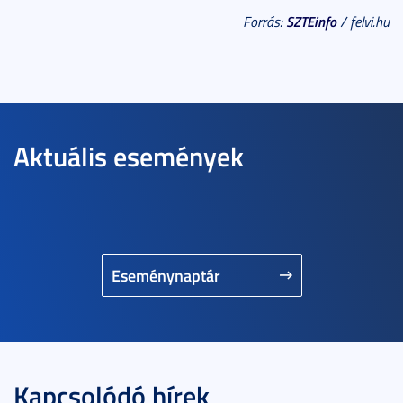
SZTEinfo
Forrás:
/ felvi.hu
Aktuális események
Eseménynaptár
Kapcsolódó hírek