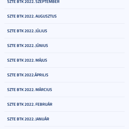
SZTE BTK 2022. SZEPTEMBER
SZTE BTK 2022. AUGUSZTUS
SZTE BTK 2022. JÚLIUS
SZTE BTK 2022. JÚNIUS
SZTE BTK 2022. MÁJUS
SZTE BTK 2022.ÁPRILIS
SZTE BTK 2022. MÁRCIUS
SZTE BTK 2022. FEBRUÁR
SZTE BTK 2022. JANUÁR