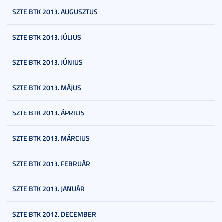
SZTE BTK 2013. AUGUSZTUS
SZTE BTK 2013. JÚLIUS
SZTE BTK 2013. JÚNIUS
SZTE BTK 2013. MÁJUS
SZTE BTK 2013. ÁPRILIS
SZTE BTK 2013. MÁRCIUS
SZTE BTK 2013. FEBRUÁR
SZTE BTK 2013. JANUÁR
SZTE BTK 2012. DECEMBER