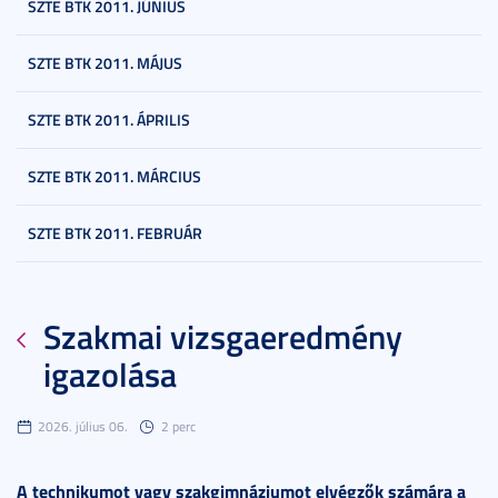
SZTE BTK 2011. JÚNIUS
SZTE BTK 2011. MÁJUS
SZTE BTK 2011. ÁPRILIS
SZTE BTK 2011. MÁRCIUS
SZTE BTK 2011. FEBRUÁR
Szakmai vizsgaeredmény
igazolása
2026. július 06.
2 perc
A technikumot vagy szakgimnáziumot elvégzők számára a