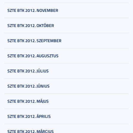
SZTE BTK 2012. NOVEMBER
SZTE BTK 2012. OKTÓBER
SZTE BTK 2012. SZEPTEMBER
SZTE BTK 2012. AUGUSZTUS
SZTE BTK 2012. JÚLIUS
SZTE BTK 2012. JÚNIUS
SZTE BTK 2012. MÁJUS
SZTE BTK 2012. ÁPRILIS
SZTE BTK 2012. MÁRCIUS