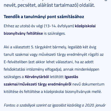
nevét, pecsétet, aláírást tartalmazó) oldalát.
Teendők a tanulmányi pont számításához
középiskolai
Ehhez az utolsó év végi (13-14. évfolyam)
bizonyítvány feltöltése
is szükséges.
Aki a választott 5. tárgyként bármely, legalább két évig
tanult szakmai vagy művészeti tárgy eredményét rögzíti az
E-felvételiben (ezt akkor lehet választani, ha az adott
felsőoktatási intézmény elfogadja), annak mindenképpen
Kérvénytárból
Igazolás
szükséges a
letöltött
szakmai/művészeti tárgy eredményéről
nevű dokumentum
kitöltése és feltöltése a középiskolai bizonyítványok mellé.
Fontos: a szabályok szerint az igazolást kizárólag a 2020. január