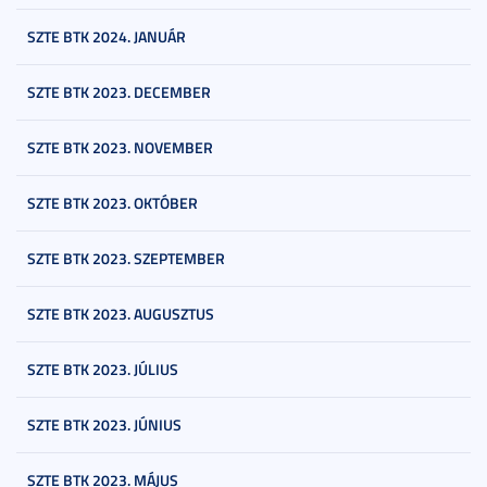
SZTE BTK 2024. JANUÁR
SZTE BTK 2023. DECEMBER
SZTE BTK 2023. NOVEMBER
SZTE BTK 2023. OKTÓBER
SZTE BTK 2023. SZEPTEMBER
SZTE BTK 2023. AUGUSZTUS
SZTE BTK 2023. JÚLIUS
SZTE BTK 2023. JÚNIUS
SZTE BTK 2023. MÁJUS