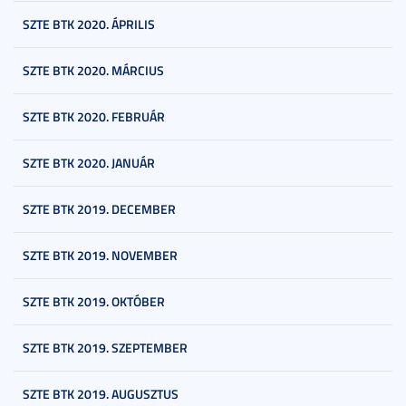
SZTE BTK 2020. ÁPRILIS
SZTE BTK 2020. MÁRCIUS
SZTE BTK 2020. FEBRUÁR
SZTE BTK 2020. JANUÁR
SZTE BTK 2019. DECEMBER
SZTE BTK 2019. NOVEMBER
SZTE BTK 2019. OKTÓBER
SZTE BTK 2019. SZEPTEMBER
SZTE BTK 2019. AUGUSZTUS