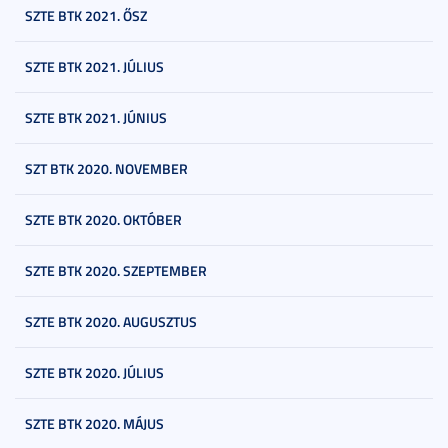
SZTE BTK 2021. ŐSZ
SZTE BTK 2021. JÚLIUS
SZTE BTK 2021. JÚNIUS
SZT BTK 2020. NOVEMBER
SZTE BTK 2020. OKTÓBER
SZTE BTK 2020. SZEPTEMBER
SZTE BTK 2020. AUGUSZTUS
SZTE BTK 2020. JÚLIUS
SZTE BTK 2020. MÁJUS