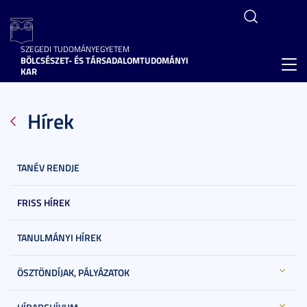
SZEGEDI TUDOMÁNYEGYETEM
BÖLCSÉSZET- ÉS TÁRSADALOMTUDOMÁNYI
Toggl
KAR
navig
Hírek
TANÉV RENDJE
FRISS HÍREK
TANULMÁNYI HÍREK
ÖSZTÖNDÍJAK, PÁLYÁZATOK