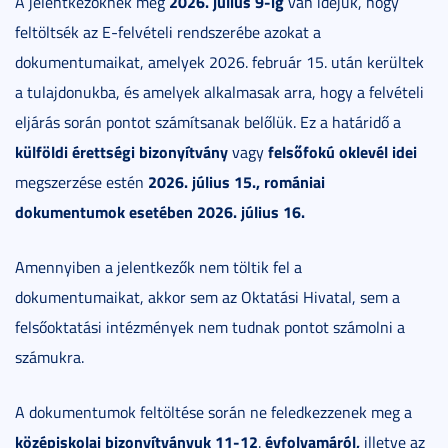
2026. július 9-ig
A jelentkezőknek még
van idejük, hogy
feltöltsék az E-felvételi rendszerébe azokat a
dokumentumaikat, amelyek 2026. február 15. után kerültek
a tulajdonukba, és amelyek alkalmasak arra, hogy a felvételi
eljárás során pontot számítsanak belőlük. Ez a határidő a
külföldi érettségi bizonyítvány
felsőfokú oklevél idei
vagy
2026. július 15., romániai
megszerzése estén
dokumentumok esetében 2026. július 16.
Amennyiben a jelentkezők nem töltik fel a
dokumentumaikat, akkor sem az Oktatási Hivatal, sem a
felsőoktatási intézmények nem tudnak pontot számolni a
számukra.
A dokumentumok feltöltése során ne feledkezzenek meg a
középiskolai bizonyítványuk 11-12
évfolyamáról,
.
illetve az