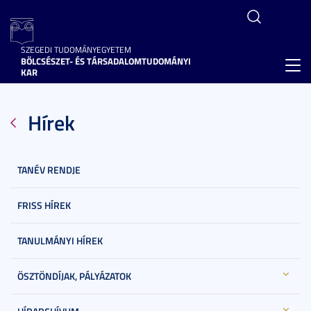
SZEGEDI TUDOMÁNYEGYETEM
BÖLCSÉSZET- ÉS TÁRSADALOMTUDOMÁNYI
Toggl
KAR
navig
Hírek
TANÉV RENDJE
FRISS HÍREK
TANULMÁNYI HÍREK
ÖSZTÖNDÍJAK, PÁLYÁZATOK