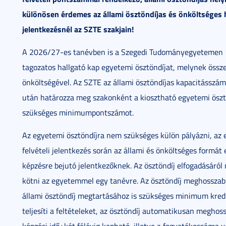
különösen érdemes az állami ösztöndíjas és önköltséges he
jelentkezésnél az SZTE szakjain!
A 2026/27-es tanévben is a Szegedi Tudományegyetemen 12
tagozatos hallgató kap egyetemi ösztöndíjat, melynek öss
önköltségével. Az SZTE az állami ösztöndíjas kapacitásszám
után határozza meg szakonként a kiosztható egyetemi öszt
szükséges minimumpontszámot.
Az egyetemi ösztöndíjra nem szükséges külön pályázni, az e
felvételi jelentkezés során az állami és önköltséges formá
képzésre bejutó jelentkezőknek. Az ösztöndíj elfogadásáról n
kötni az egyetemmel egy tanévre. Az ösztöndíj meghosszabbí
állami ösztöndíj megtartásához is szükséges minimum kredi
teljesíti a feltételeket, az ösztöndíj automatikusan meghos