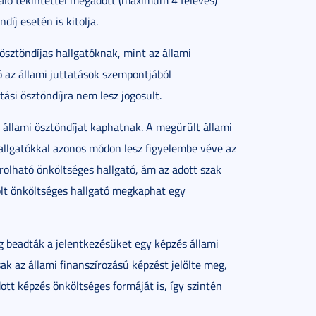
való tekintettel megadott (maximum 4 féléves)
íj esetén is kitolja.
ösztöndíjas hallgatóknak, mint az állami
 az állami juttatások szempontjából
ási ösztöndíjra nem lesz jogosult.
 állami ösztöndíjat kaphatnak. A megürült állami
hallgatókkal azonos módon lesz figyelembe véve az
rolható önköltséges hallgató, ám az adott szak
lt önköltséges hallgató megkaphat egy
g beadták a jelentkezésüket egy képzés állami
ak az állami finanszírozású képzést jelölte meg,
dott képzés önköltséges formáját is, így szintén