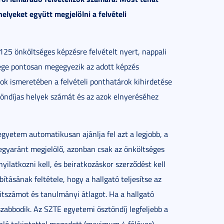
lyeket együtt megjelölni a felvételi
5 önköltséges képzésre felvételt nyert, nappali
zege pontosan megegyezik az adott képzés
ok ismeretében a felvételi ponthatárok kihirdetése
öndíjas helyek számát és az azok elnyeréséhez
gyetem automatikusan ajánlja fel azt a legjobb, a
t egyaránt megjelölő, azonban csak az önköltséges
yilatkozni kell, és beiratkozáskor szerződést kell
tásának feltétele, hogy a hallgató teljesítse az
tszámot és tanulmányi átlagot. Ha a hallgató
szabbodik. Az SZTE egyetemi ösztöndíj legfeljebb a