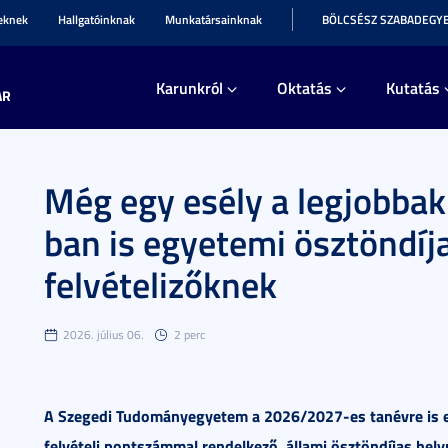
teknek
Hallgatóinknak
Munkatársainknak
BÖLCSÉSZ SZABADEGY
Karunkról
Oktatás
Kutatás
AR
Még egy esély a legjobba
ban is egyetemi ösztöndíja
felvételizőknek
2026. július 06.
2 perc
A Szegedi Tudományegyetem a 2026/2027-es tanévre is eg
felvételi pontszámmal rendelkező, állami ösztöndíjas hely