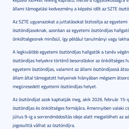
képzési idő+két félévig kapható, illetve a fogyatékosságra 
állami támogatási kedvezmény a képzési időt az SZTE ösztönd
Az SZTE ugyanazokat a juttatásokat biztosítja az egyetemi 
ösztöndíjasoknak, azonban az egyetemi ösztöndíjas hallgató
önköltségesnek minősül, így például tanulmányi vagy lakhat
A legkiválóbb egyetemi ösztöndíjas hallgatók a tanév végén
ösztöndíjas helyekre történő besoroláskor az önköltséges 
egyetemi ösztöndíjas, valamint az állami ösztöndíjassá átso
állam által támogatott helyeinek hiányában mégsem átsoro
megüresedett egyetemi ösztöndíjas helyet.
Az ösztöndíjat azok kaphatják meg, akik 2026. február 15-i
ösztöndíjas és önköltséges formájára. Amennyiben valaki cs
július 9-ig a sorrendmódosítás ideje alatt megjelölheti az a
jogosulttá válhat az ösztöndíjra.