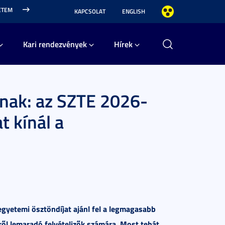
ETEM
KAPCSOLAT
ENGLISH
Kari rendezvények
Hírek
knak: az SZTE 2026-
t kínál a
yetemi ösztöndíjat ajánl fel a legmagasabb
ről lemaradó felvételizők számára. Most tehát